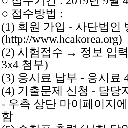
○
접수기간
: 2019
년 9
월
○
접수방법
:
(1)
회원 가입
-
사단법인
(http://www.hcakorea.org)
(2)
시험접수
→
정보 입
3x4
첨부
)
(3)
응시료 납부
-
응시료
(4)
기출문제 신청
-
담당자
-
우측 상단 마이페이지에
함