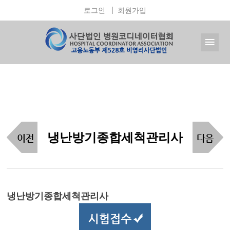
로그인
회원가입
냉난방기종합세척관리사
냉난방기종합세척관리사